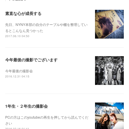
素直な心が成長する
先日、NYNY本部の自分のテーブルや棚を整理してい
るとこんなん見つかった
2017.06.10 04:50
今年最後の撮影でございます
今年最後の撮影会
2016.12.31 04:15
1年生・２年生の撮影会
PCの方はこのyoutubeの再生を押してから読んでくだ
さい
2016.02.16 01:41