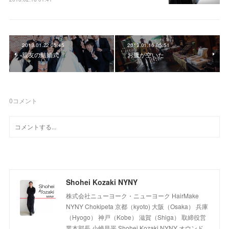
2013.01.22 05:45
2013.01.16 05:51
親友の結婚式
お腹が空いた
0
コメント
Shohei Kozaki NYNY
株式会社ニューヨーク・ニューヨーク HairMake
NYNY Chokipeta 京都（kyoto) 大阪（Osaka） 兵庫
（Hyogo） 神戸（Kobe） 滋賀（Shiga） 取締役営
業本部長 小崎昌平 Shohei Kozaki NYNY オウンド