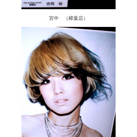
宮中 （樟葉店）