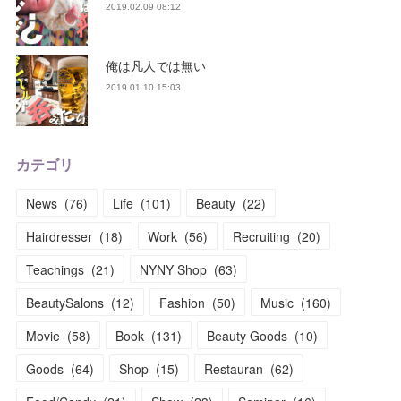
2019.02.09 08:12
俺は凡人では無い
2019.01.10 15:03
カテゴリ
News
(
76
)
Life
(
101
)
Beauty
(
22
)
Hairdresser
(
18
)
Work
(
56
)
Recruiting
(
20
)
Teachings
(
21
)
NYNY Shop
(
63
)
BeautySalons
(
12
)
Fashion
(
50
)
Music
(
160
)
Movie
(
58
)
Book
(
131
)
Beauty Goods
(
10
)
Goods
(
64
)
Shop
(
15
)
Restauran
(
62
)