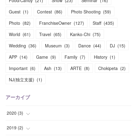
Food/Candy
(
21
)
Show
(
23
)
Seminar
(
16
)
Guest
(
1
)
Contest
(
86
)
Photo Shooting
(
59
)
Photo
(
82
)
FranchiseOwner
(
127
)
Staff
(
435
)
World
(
61
)
Travel
(
65
)
Kanko-Chi
(
75
)
Wedding
(
36
)
Museum
(
3
)
Dance
(
44
)
DJ
(
15
)
APP
(
14
)
Game
(
9
)
Family
(
7
)
History
(
1
)
Important
(
6
)
Ash
(
13
)
ARTE
(
8
)
Chokipeta
(
2
)
NJ(独立支援)
(
1
)
アーカイブ
2020
(
3
)
(
1
)
2019
(
2
)