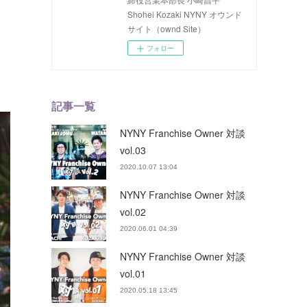
Shohei Kozaki NYNY オウンド
サイト（ownd Site）
フォロー
記事一覧
NYNY Franchise Owner 対談
vol.03
2020.10.07 13:04
NYNY Franchise Owner 対談
vol.02
2020.06.01 04:39
NYNY Franchise Owner 対談
vol.01
2020.05.18 13:45