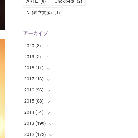
ARTE
(
8
)
Chokipeta
(
2
)
NJ(独立支援)
(
1
)
アーカイブ
2020
(
3
)
2019
(
2
(
)
1
)
(
1
)
2018
(
11
(
1
)
)
(
1
)
(
1
)
2017
(
16
(
2
)
)
(
1
)
2016
(
96
(
1
)
)
(
1
)
(
2
)
2015
(
88
(
2
)
)
(
1
)
(
1
)
(
5
)
2014
(
74
(
4
)
)
(
3
)
(
3
)
(
6
)
(
7
)
2013
(
190
(
9
)
)
(
2
)
(
1
)
(
3
)
(
6
)
(
14
)
2012
(
172
(
17
)
)