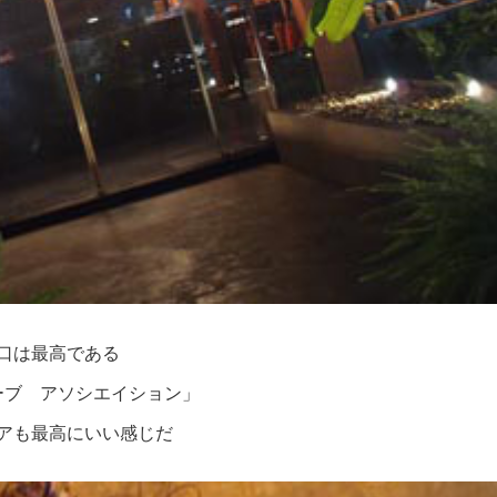
口は最高である
ーブ アソシエイション」
アも最高にいい感じだ