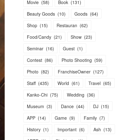
Movie
(
58
)
Book
(
131
)
Beauty Goods
(
10
)
Goods
(
64
)
Shop
(
15
)
Restauran
(
62
)
Food/Candy
(
21
)
Show
(
23
)
Seminar
(
16
)
Guest
(
1
)
Contest
(
86
)
Photo Shooting
(
59
)
Photo
(
82
)
FranchiseOwner
(
127
)
Staff
(
435
)
World
(
61
)
Travel
(
65
)
Kanko-Chi
(
75
)
Wedding
(
36
)
Museum
(
3
)
Dance
(
44
)
DJ
(
15
)
APP
(
14
)
Game
(
9
)
Family
(
7
)
History
(
1
)
Important
(
6
)
Ash
(
13
)