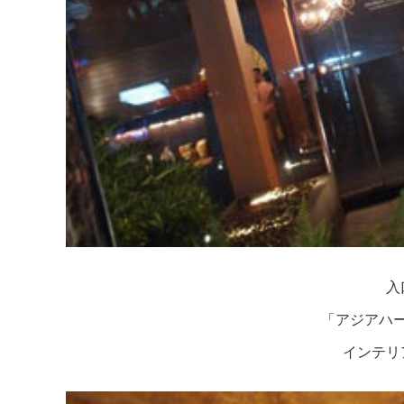
入
「アジアハ
インテリ