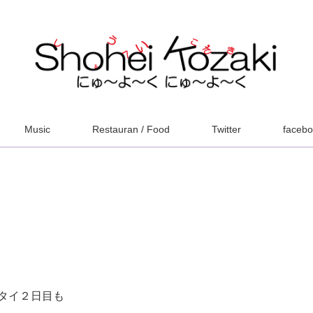
Music
Restauran / Food
Twitter
faceb
タイ２日目も