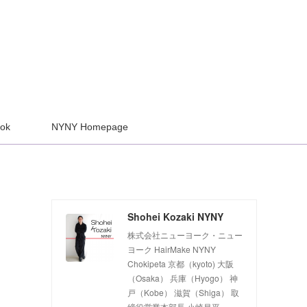
ook
NYNY Homepage
Shohei Kozaki NYNY
株式会社ニューヨーク・ニュー
ヨーク HairMake NYNY
Chokipeta 京都（kyoto) 大阪
（Osaka） 兵庫（Hyogo） 神
戸（Kobe） 滋賀（Shiga） 取
締役営業本部長 小崎昌平