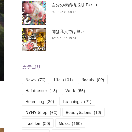
自分の構築構成期 Part.01
2019.02.09 08:12
俺は凡人では無い
2019.01.10 15:03
カテゴリ
News
(
76
)
Life
(
101
)
Beauty
(
22
)
Hairdresser
(
18
)
Work
(
56
)
Recruiting
(
20
)
Teachings
(
21
)
NYNY Shop
(
63
)
BeautySalons
(
12
)
Fashion
(
50
)
Music
(
160
)