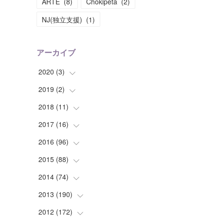
ARTE
(
8
)
Chokipeta
(
2
)
NJ(独立支援)
(
1
)
アーカイブ
2020
(
3
)
2019
(
2
(
)
1
)
(
1
)
2018
(
11
(
1
)
)
(
1
)
(
1
)
2017
(
16
(
2
)
)
(
1
)
2016
(
96
(
1
)
)
(
1
)
(
2
)
2015
(
88
(
2
)
)
(
1
)
(
1
)
(
5
)
2014
(
74
(
4
)
)
(
3
)
(
3
)
(
6
)
(
7
)
2013
(
190
(
9
)
)
(
2
)
(
1
)
(
3
)
(
6
)
(
14
)
2012
(
172
(
17
)
)