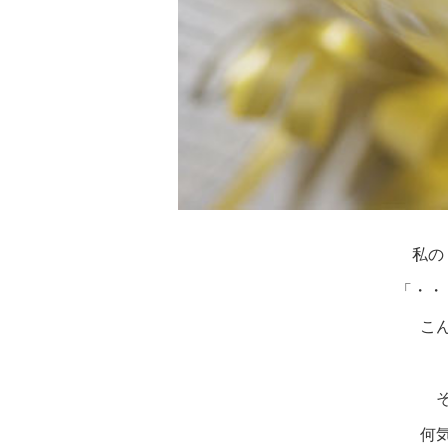
私の
「・・
こ
何