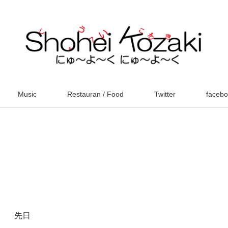
Music
Restauran / Food
Twitter
faceb
先日