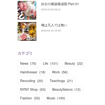
自分の構築構成期 Part.01
2019.02.09 08:12
俺は凡人では無い
2019.01.10 15:03
カテゴリ
News
(
76
)
Life
(
101
)
Beauty
(
22
)
Hairdresser
(
18
)
Work
(
56
)
Recruiting
(
20
)
Teachings
(
21
)
NYNY Shop
(
63
)
BeautySalons
(
12
)
Fashion
(
50
)
Music
(
160
)