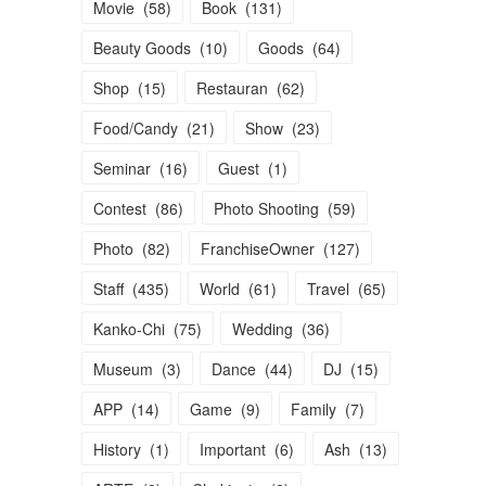
Movie
(
58
)
Book
(
131
)
Beauty Goods
(
10
)
Goods
(
64
)
Shop
(
15
)
Restauran
(
62
)
Food/Candy
(
21
)
Show
(
23
)
Seminar
(
16
)
Guest
(
1
)
Contest
(
86
)
Photo Shooting
(
59
)
Photo
(
82
)
FranchiseOwner
(
127
)
Staff
(
435
)
World
(
61
)
Travel
(
65
)
Kanko-Chi
(
75
)
Wedding
(
36
)
Museum
(
3
)
Dance
(
44
)
DJ
(
15
)
APP
(
14
)
Game
(
9
)
Family
(
7
)
History
(
1
)
Important
(
6
)
Ash
(
13
)