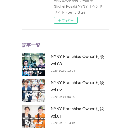
Shohei Kozaki NYNY オウンド
サイト（ownd Site）
フォロー
記事一覧
NYNY Franchise Owner 対談
vol.03
2020.10.07 13:04
NYNY Franchise Owner 対談
vol.02
2020.06.01 04:39
NYNY Franchise Owner 対談
vol.01
2020.05.18 13:45