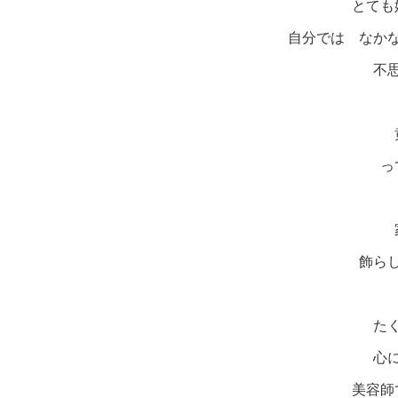
とても
自分では なか
不
っ
飾ら
た
心
美容師