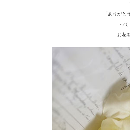
「ありがと
って
お花