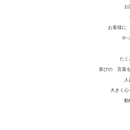
お
お客様に
や
たく
喜びの 言葉
人
大きく心
動