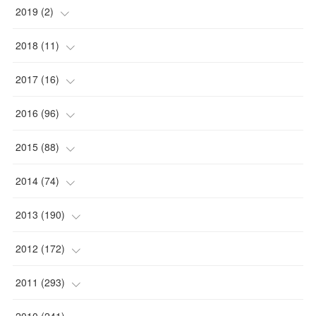
(
1
)
2019
(
2
)
(
1
)
(
1
)
2018
(
11
)
(
1
)
(
1
)
(
2
)
2017
(
16
)
(
1
)
(
1
)
2016
(
96
)
(
1
)
(
2
)
(
2
)
2015
(
88
)
(
1
)
(
1
)
(
5
)
(
4
)
2014
(
74
)
(
3
)
(
3
)
(
6
)
(
7
)
(
9
)
2013
(
190
)
(
2
)
(
1
)
(
3
)
(
6
)
(
14
)
(
17
)
2012
(
172
)
(
1
)
(
4
)
(
4
)
(
6
)
(
6
)
(
22
)
(
12
)
2011
(
293
)
(
1
)
(
5
)
(
12
)
(
1
)
(
11
)
(
8
)
(
32
)