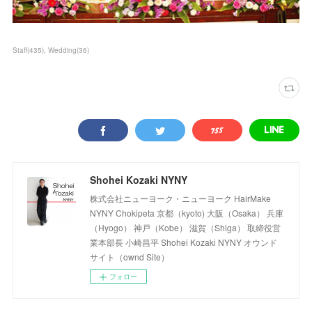
Staff
(
435
)
Wedding
(
36
)
Shohei Kozaki NYNY
株式会社ニューヨーク・ニューヨーク HairMake
NYNY Chokipeta 京都（kyoto) 大阪（Osaka） 兵庫
（Hyogo） 神戸（Kobe） 滋賀（Shiga） 取締役営
業本部長 小崎昌平 Shohei Kozaki NYNY オウンド
サイト（ownd Site）
フォロー