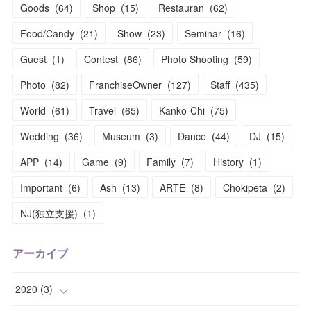
Goods
(
64
)
Shop
(
15
)
Restauran
(
62
)
Food/Candy
(
21
)
Show
(
23
)
Seminar
(
16
)
Guest
(
1
)
Contest
(
86
)
Photo Shooting
(
59
)
Photo
(
82
)
FranchiseOwner
(
127
)
Staff
(
435
)
World
(
61
)
Travel
(
65
)
Kanko-Chi
(
75
)
Wedding
(
36
)
Museum
(
3
)
Dance
(
44
)
DJ
(
15
)
APP
(
14
)
Game
(
9
)
Family
(
7
)
History
(
1
)
Important
(
6
)
Ash
(
13
)
ARTE
(
8
)
Chokipeta
(
2
)
NJ(独立支援)
(
1
)
アーカイブ
2020
(
3
)