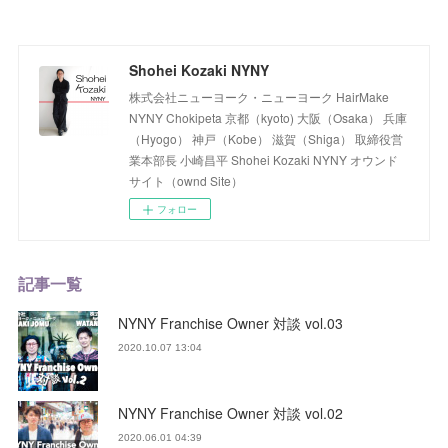
Shohei Kozaki NYNY
株式会社ニューヨーク・ニューヨーク HairMake
NYNY Chokipeta 京都（kyoto) 大阪（Osaka） 兵庫
（Hyogo） 神戸（Kobe） 滋賀（Shiga） 取締役営
業本部長 小崎昌平 Shohei Kozaki NYNY オウンド
サイト（ownd Site）
フォロー
記事一覧
NYNY Franchise Owner 対談 vol.03
2020.10.07 13:04
NYNY Franchise Owner 対談 vol.02
2020.06.01 04:39