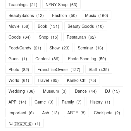
Teachings
(
21
)
NYNY Shop
(
63
)
BeautySalons
(
12
)
Fashion
(
50
)
Music
(
160
)
Movie
(
58
)
Book
(
131
)
Beauty Goods
(
10
)
Goods
(
64
)
Shop
(
15
)
Restauran
(
62
)
Food/Candy
(
21
)
Show
(
23
)
Seminar
(
16
)
Guest
(
1
)
Contest
(
86
)
Photo Shooting
(
59
)
Photo
(
82
)
FranchiseOwner
(
127
)
Staff
(
435
)
World
(
61
)
Travel
(
65
)
Kanko-Chi
(
75
)
Wedding
(
36
)
Museum
(
3
)
Dance
(
44
)
DJ
(
15
)
APP
(
14
)
Game
(
9
)
Family
(
7
)
History
(
1
)
Important
(
6
)
Ash
(
13
)
ARTE
(
8
)
Chokipeta
(
2
)
NJ(独立支援)
(
1
)