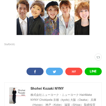
Staff
(
435
)
Shohei Kozaki NYNY
株式会社ニューヨーク・ニューヨーク HairMake
NYNY Chokipeta 京都（kyoto) 大阪（Osaka） 兵庫
（Hyogo） 神戸（Kobe） 滋賀（Shiga） 取締役営