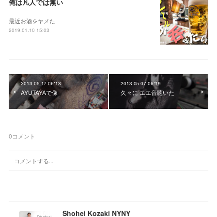
俺は凡人では無い
最近お酒をヤメた
2019.01.10 15:03
2013.05.17 06:13
2013.05.07 06:19
AYUTAYAで像
久々に エエ音聴いた
0
コメント
Shohei Kozaki NYNY