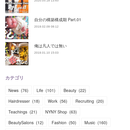
2020.05.18 13:45
自分の構築構成期 Part.01
2019.02.09 08:12
俺は凡人では無い
2019.01.10 15:03
カテゴリ
News
(
76
)
Life
(
101
)
Beauty
(
22
)
Hairdresser
(
18
)
Work
(
56
)
Recruiting
(
20
)
Teachings
(
21
)
NYNY Shop
(
63
)
BeautySalons
(
12
)
Fashion
(
50
)
Music
(
160
)