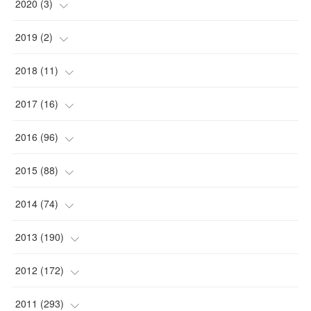
2020
(
3
)
(
1
)
2019
(
2
)
(
1
)
(
1
)
2018
(
11
)
(
1
)
(
1
)
(
2
)
2017
(
16
)
(
1
)
(
1
)
2016
(
96
)
(
1
)
(
2
)
(
2
)
2015
(
88
)
(
1
)
(
1
)
(
5
)
(
4
)
2014
(
74
)
(
3
)
(
3
)
(
6
)
(
7
)
(
9
)
2013
(
190
)
(
2
)
(
1
)
(
3
)
(
6
)
(
14
)
(
17
)
2012
(
172
)
(
1
)
(
4
)
(
4
)
(
6
)
(
6
)
(
22
)
(
12
)
2011
(
293
)