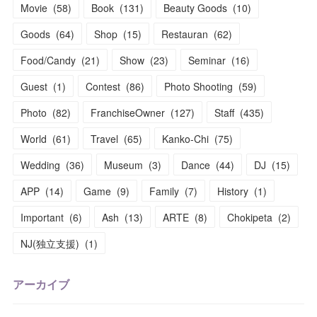
Movie
(
58
)
Book
(
131
)
Beauty Goods
(
10
)
Goods
(
64
)
Shop
(
15
)
Restauran
(
62
)
Food/Candy
(
21
)
Show
(
23
)
Seminar
(
16
)
Guest
(
1
)
Contest
(
86
)
Photo Shooting
(
59
)
Photo
(
82
)
FranchiseOwner
(
127
)
Staff
(
435
)
World
(
61
)
Travel
(
65
)
Kanko-Chi
(
75
)
Wedding
(
36
)
Museum
(
3
)
Dance
(
44
)
DJ
(
15
)
APP
(
14
)
Game
(
9
)
Family
(
7
)
History
(
1
)
Important
(
6
)
Ash
(
13
)
ARTE
(
8
)
Chokipeta
(
2
)
NJ(独立支援)
(
1
)
アーカイブ