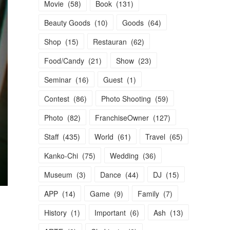
Movie
(
58
)
Book
(
131
)
Beauty Goods
(
10
)
Goods
(
64
)
Shop
(
15
)
Restauran
(
62
)
Food/Candy
(
21
)
Show
(
23
)
Seminar
(
16
)
Guest
(
1
)
Contest
(
86
)
Photo Shooting
(
59
)
Photo
(
82
)
FranchiseOwner
(
127
)
Staff
(
435
)
World
(
61
)
Travel
(
65
)
Kanko-Chi
(
75
)
Wedding
(
36
)
Museum
(
3
)
Dance
(
44
)
DJ
(
15
)
APP
(
14
)
Game
(
9
)
Family
(
7
)
History
(
1
)
Important
(
6
)
Ash
(
13
)