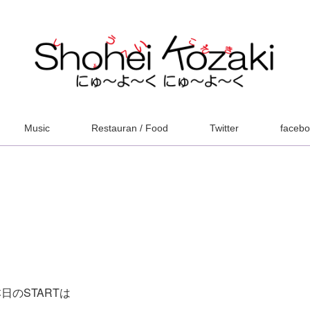
Music
Restauran / Food
Twitter
faceb
日のSTARTは