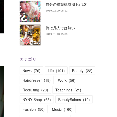
自分の構築構成期 Part.01
2019.02.09 08:12
俺は凡人では無い
2019.01.10 15:03
カテゴリ
News
(
76
)
Life
(
101
)
Beauty
(
22
)
Hairdresser
(
18
)
Work
(
56
)
Recruiting
(
20
)
Teachings
(
21
)
NYNY Shop
(
63
)
BeautySalons
(
12
)
Fashion
(
50
)
Music
(
160
)