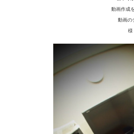
動画作成
動画の
様