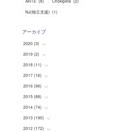
ARTE
(
8
)
Chokipeta
(
2
)
NJ(独立支援)
(
1
)
アーカイブ
2020
(
3
)
2019
(
2
(
)
1
)
(
1
)
2018
(
11
(
1
)
)
(
1
)
(
1
)
2017
(
16
(
2
)
)
(
1
)
2016
(
96
(
1
)
)
(
1
)
(
2
)
2015
(
88
(
2
)
)
(
1
)
(
1
)
(
5
)
2014
(
74
(
4
)
)
(
3
)
(
3
)
(
6
)
(
7
)
2013
(
190
(
9
)
)
(
2
)
(
1
)
(
3
)
(
6
)
(
14
)
2012
(
172
(
17
)
)