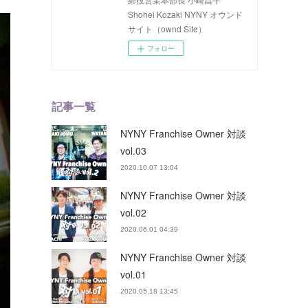
Shohei Kozaki NYNY オウンド
サイト（ownd Site）
フォロー
記事一覧
NYNY Franchise Owner 対談
vol.03
2020.10.07 13:04
NYNY Franchise Owner 対談
vol.02
2020.06.01 04:39
NYNY Franchise Owner 対談
vol.01
2020.05.18 13:45