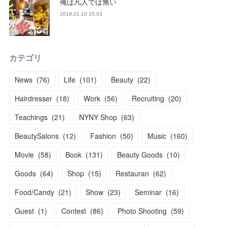
俺は凡人では無い
2019.01.10 15:03
カテゴリ
News
(
76
)
Life
(
101
)
Beauty
(
22
)
Hairdresser
(
18
)
Work
(
56
)
Recruiting
(
20
)
Teachings
(
21
)
NYNY Shop
(
63
)
BeautySalons
(
12
)
Fashion
(
50
)
Music
(
160
)
Movie
(
58
)
Book
(
131
)
Beauty Goods
(
10
)
Goods
(
64
)
Shop
(
15
)
Restauran
(
62
)
Food/Candy
(
21
)
Show
(
23
)
Seminar
(
16
)
Guest
(
1
)
Contest
(
86
)
Photo Shooting
(
59
)