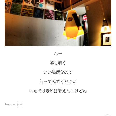
んー
落ち着く
いい場所なので
行ってみてください
blogでは場所は教えないけどね
Restauran
(
62
)