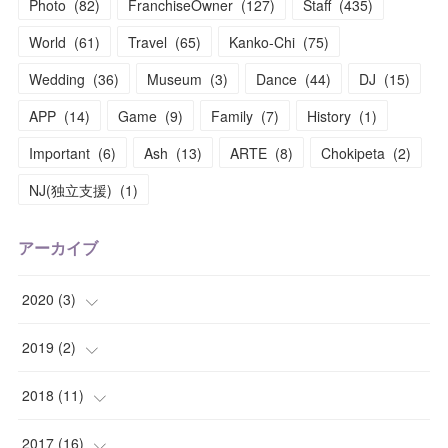
Photo
(
82
)
FranchiseOwner
(
127
)
Staff
(
435
)
World
(
61
)
Travel
(
65
)
Kanko-Chi
(
75
)
Wedding
(
36
)
Museum
(
3
)
Dance
(
44
)
DJ
(
15
)
APP
(
14
)
Game
(
9
)
Family
(
7
)
History
(
1
)
Important
(
6
)
Ash
(
13
)
ARTE
(
8
)
Chokipeta
(
2
)
NJ(独立支援)
(
1
)
アーカイブ
2020
(
3
)
(
1
)
2019
(
2
)
(
1
)
(
1
)
2018
(
11
)
(
1
)
(
1
)
(
2
)
2017
(
16
)