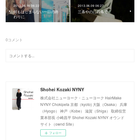
2013.06.16 06:22
2013.06.09 06:27
何もはじまらない一日の終
三条やのに四条で
わりに
0
コメント
Shohei Kozaki NYNY
株式会社ニューヨーク・ニューヨーク HairMake
NYNY Chokipeta 京都（kyoto) 大阪（Osaka） 兵庫
（Hyogo） 神戸（Kobe） 滋賀（Shiga） 取締役営
業本部長 小崎昌平 Shohei Kozaki NYNY オウンド
サイト（ownd Site）
フォロー