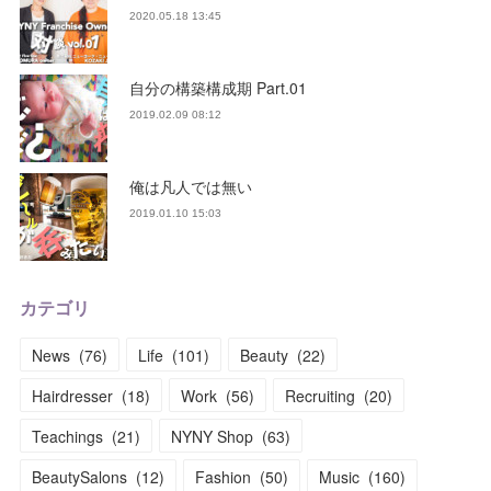
2020.05.18 13:45
自分の構築構成期 Part.01
2019.02.09 08:12
俺は凡人では無い
2019.01.10 15:03
カテゴリ
News
(
76
)
Life
(
101
)
Beauty
(
22
)
Hairdresser
(
18
)
Work
(
56
)
Recruiting
(
20
)
Teachings
(
21
)
NYNY Shop
(
63
)
BeautySalons
(
12
)
Fashion
(
50
)
Music
(
160
)