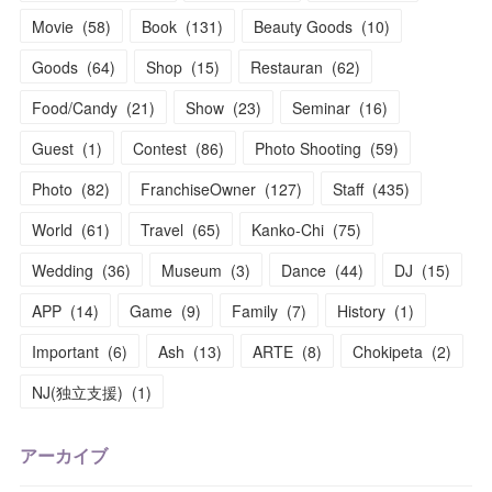
Movie
(
58
)
Book
(
131
)
Beauty Goods
(
10
)
Goods
(
64
)
Shop
(
15
)
Restauran
(
62
)
Food/Candy
(
21
)
Show
(
23
)
Seminar
(
16
)
Guest
(
1
)
Contest
(
86
)
Photo Shooting
(
59
)
Photo
(
82
)
FranchiseOwner
(
127
)
Staff
(
435
)
World
(
61
)
Travel
(
65
)
Kanko-Chi
(
75
)
Wedding
(
36
)
Museum
(
3
)
Dance
(
44
)
DJ
(
15
)
APP
(
14
)
Game
(
9
)
Family
(
7
)
History
(
1
)
Important
(
6
)
Ash
(
13
)
ARTE
(
8
)
Chokipeta
(
2
)
NJ(独立支援)
(
1
)
アーカイブ