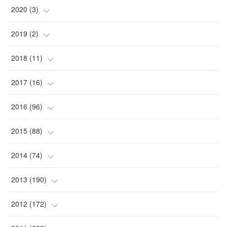
2020
(
3
)
(
1
)
2019
(
2
)
(
1
)
(
1
)
2018
(
11
)
(
1
)
(
1
)
(
2
)
2017
(
16
)
(
1
)
(
1
)
2016
(
96
)
(
1
)
(
2
)
(
2
)
2015
(
88
)
(
1
)
(
1
)
(
5
)
(
4
)
2014
(
74
)
(
3
)
(
3
)
(
6
)
(
7
)
(
9
)
2013
(
190
)
(
2
)
(
1
)
(
3
)
(
6
)
(
14
)
(
17
)
2012
(
172
)
(
1
)
(
4
)
(
4
)
(
6
)
(
6
)
(
22
)