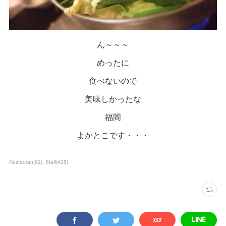
ん～～～
めったに
食べないので
美味しかったな
福岡
よかとこです・・・
Restauran
(
62
)
Staff
(
435
)