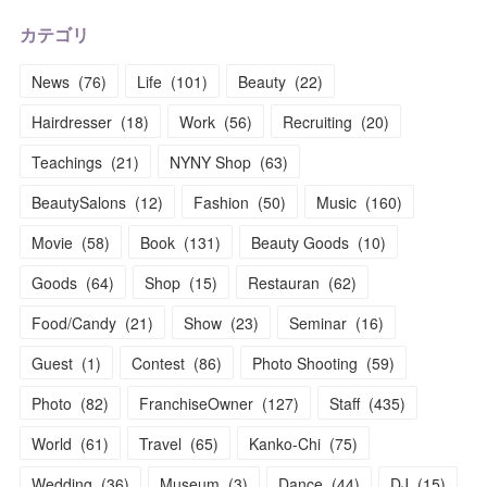
カテゴリ
News
(
76
)
Life
(
101
)
Beauty
(
22
)
Hairdresser
(
18
)
Work
(
56
)
Recruiting
(
20
)
Teachings
(
21
)
NYNY Shop
(
63
)
BeautySalons
(
12
)
Fashion
(
50
)
Music
(
160
)
Movie
(
58
)
Book
(
131
)
Beauty Goods
(
10
)
Goods
(
64
)
Shop
(
15
)
Restauran
(
62
)
Food/Candy
(
21
)
Show
(
23
)
Seminar
(
16
)
Guest
(
1
)
Contest
(
86
)
Photo Shooting
(
59
)
Photo
(
82
)
FranchiseOwner
(
127
)
Staff
(
435
)
World
(
61
)
Travel
(
65
)
Kanko-Chi
(
75
)
Wedding
(
36
)
Museum
(
3
)
Dance
(
44
)
DJ
(
15
)