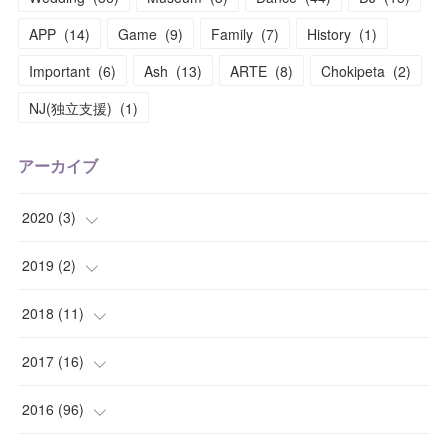
APP
(
14
)
Game
(
9
)
Family
(
7
)
History
(
1
)
Important
(
6
)
Ash
(
13
)
ARTE
(
8
)
Chokipeta
(
2
)
NJ(独立支援)
(
1
)
アーカイブ
2020
(
3
)
(
1
)
2019
(
2
)
(
1
)
(
1
)
2018
(
11
)
(
1
)
(
1
)
(
2
)
2017
(
16
)
(
1
)
(
1
)
2016
(
96
)