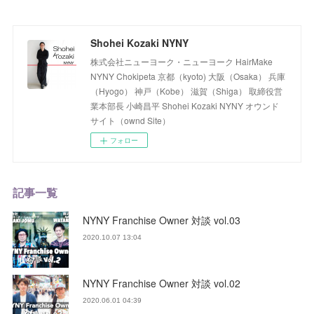
Shohei Kozaki NYNY
株式会社ニューヨーク・ニューヨーク HairMake
NYNY Chokipeta 京都（kyoto) 大阪（Osaka） 兵庫
（Hyogo） 神戸（Kobe） 滋賀（Shiga） 取締役営
業本部長 小崎昌平 Shohei Kozaki NYNY オウンド
サイト（ownd Site）
フォロー
記事一覧
NYNY Franchise Owner 対談 vol.03
2020.10.07 13:04
NYNY Franchise Owner 対談 vol.02
2020.06.01 04:39