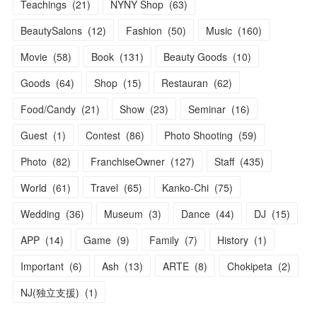
Teachings
(
21
)
NYNY Shop
(
63
)
BeautySalons
(
12
)
Fashion
(
50
)
Music
(
160
)
Movie
(
58
)
Book
(
131
)
Beauty Goods
(
10
)
Goods
(
64
)
Shop
(
15
)
Restauran
(
62
)
Food/Candy
(
21
)
Show
(
23
)
Seminar
(
16
)
Guest
(
1
)
Contest
(
86
)
Photo Shooting
(
59
)
Photo
(
82
)
FranchiseOwner
(
127
)
Staff
(
435
)
World
(
61
)
Travel
(
65
)
Kanko-Chi
(
75
)
Wedding
(
36
)
Museum
(
3
)
Dance
(
44
)
DJ
(
15
)
APP
(
14
)
Game
(
9
)
Family
(
7
)
History
(
1
)
Important
(
6
)
Ash
(
13
)
ARTE
(
8
)
Chokipeta
(
2
)
NJ(独立支援)
(
1
)