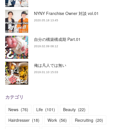
NYNY Franchise Owner 対談 vol.01
2020.05.18 13:45
自分の構築構成期 Part.01
2019.02.09 08:12
俺は凡人では無い
2019.01.10 15:03
カテゴリ
News
(
76
)
Life
(
101
)
Beauty
(
22
)
Hairdresser
(
18
)
Work
(
56
)
Recruiting
(
20
)