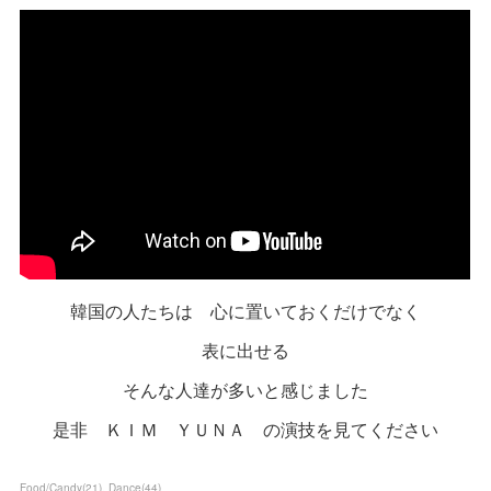
韓国の人たちは 心に置いておくだけでなく
表に出せる
そんな人達が多いと感じました
是非 ＫＩＭ ＹＵＮＡ の演技を見てください
Food/Candy
(
21
)
Dance
(
44
)