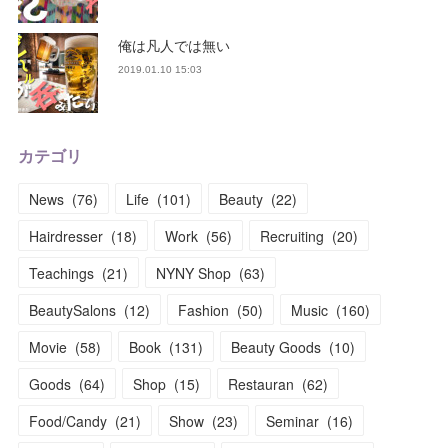
俺は凡人では無い
2019.01.10 15:03
カテゴリ
News
(
76
)
Life
(
101
)
Beauty
(
22
)
Hairdresser
(
18
)
Work
(
56
)
Recruiting
(
20
)
Teachings
(
21
)
NYNY Shop
(
63
)
BeautySalons
(
12
)
Fashion
(
50
)
Music
(
160
)
Movie
(
58
)
Book
(
131
)
Beauty Goods
(
10
)
Goods
(
64
)
Shop
(
15
)
Restauran
(
62
)
Food/Candy
(
21
)
Show
(
23
)
Seminar
(
16
)