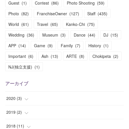
Guest
(
1
)
Contest
(
86
)
Photo Shooting
(
59
)
Photo
(
82
)
FranchiseOwner
(
127
)
Staff
(
435
)
World
(
61
)
Travel
(
65
)
Kanko-Chi
(
75
)
Wedding
(
36
)
Museum
(
3
)
Dance
(
44
)
DJ
(
15
)
APP
(
14
)
Game
(
9
)
Family
(
7
)
History
(
1
)
Important
(
6
)
Ash
(
13
)
ARTE
(
8
)
Chokipeta
(
2
)
NJ(独立支援)
(
1
)
アーカイブ
2020
(
3
)
(
1
)
2019
(
2
)
(
1
)
(
1
)
2018
(
11
)