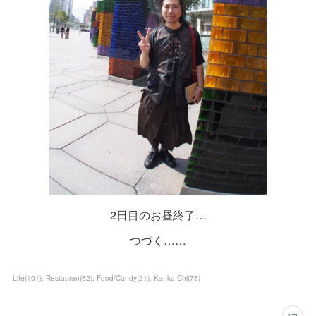
2日目のお昼終了…
つづく……
Life
(
101
)
Restauran
(
62
)
Food/Candy
(
21
)
Kanko-Chi
(
75
)