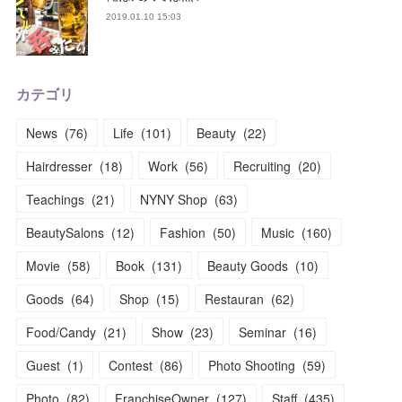
2019.01.10 15:03
カテゴリ
News
(
76
)
Life
(
101
)
Beauty
(
22
)
Hairdresser
(
18
)
Work
(
56
)
Recruiting
(
20
)
Teachings
(
21
)
NYNY Shop
(
63
)
BeautySalons
(
12
)
Fashion
(
50
)
Music
(
160
)
Movie
(
58
)
Book
(
131
)
Beauty Goods
(
10
)
Goods
(
64
)
Shop
(
15
)
Restauran
(
62
)
Food/Candy
(
21
)
Show
(
23
)
Seminar
(
16
)
Guest
(
1
)
Contest
(
86
)
Photo Shooting
(
59
)
Photo
(
82
)
FranchiseOwner
(
127
)
Staff
(
435
)