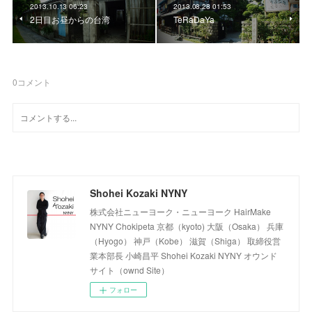
2013.10.13 06:23
2013.08.28 01:53
2日目お昼からの台湾
TeRaDaYa
0
コメント
Shohei Kozaki NYNY
株式会社ニューヨーク・ニューヨーク HairMake
NYNY Chokipeta 京都（kyoto) 大阪（Osaka） 兵庫
（Hyogo） 神戸（Kobe） 滋賀（Shiga） 取締役営
業本部長 小崎昌平 Shohei Kozaki NYNY オウンド
サイト（ownd Site）
フォロー