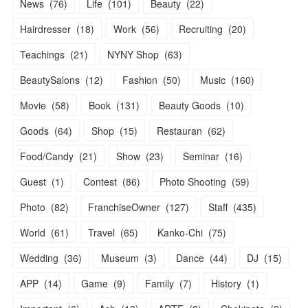
News
(
76
)
Life
(
101
)
Beauty
(
22
)
Hairdresser
(
18
)
Work
(
56
)
Recruiting
(
20
)
Teachings
(
21
)
NYNY Shop
(
63
)
BeautySalons
(
12
)
Fashion
(
50
)
Music
(
160
)
Movie
(
58
)
Book
(
131
)
Beauty Goods
(
10
)
Goods
(
64
)
Shop
(
15
)
Restauran
(
62
)
Food/Candy
(
21
)
Show
(
23
)
Seminar
(
16
)
Guest
(
1
)
Contest
(
86
)
Photo Shooting
(
59
)
Photo
(
82
)
FranchiseOwner
(
127
)
Staff
(
435
)
World
(
61
)
Travel
(
65
)
Kanko-Chi
(
75
)
Wedding
(
36
)
Museum
(
3
)
Dance
(
44
)
DJ
(
15
)
APP
(
14
)
Game
(
9
)
Family
(
7
)
History
(
1
)