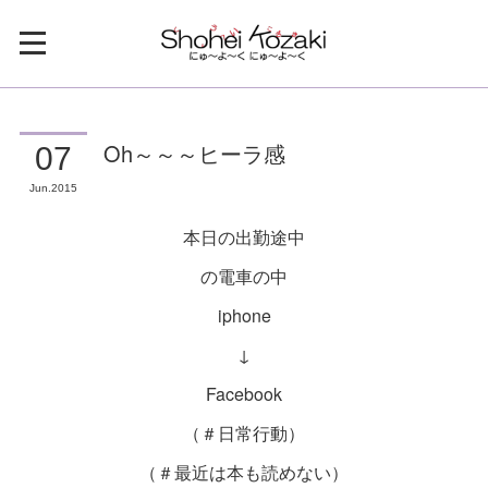
Oh～～～ヒーラ感
07
Jun
2015
本日の出勤途中
の電車の中
iphone
↓
Facebook
（＃日常行動）
（＃最近は本も読めない）