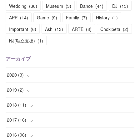
Wedding
(
36
)
Museum
(
3
)
Dance
(
44
)
DJ
(
15
)
APP
(
14
)
Game
(
9
)
Family
(
7
)
History
(
1
)
Important
(
6
)
Ash
(
13
)
ARTE
(
8
)
Chokipeta
(
2
)
NJ(独立支援)
(
1
)
アーカイブ
2020
(
3
)
(
1
)
2019
(
2
)
(
1
)
(
1
)
2018
(
11
)
(
1
)
(
1
)
(
2
)
2017
(
16
)
(
1
)
(
1
)
2016
(
96
)