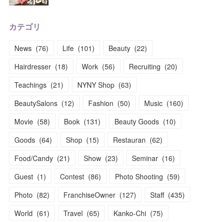
カテゴリ
News
(
76
)
Life
(
101
)
Beauty
(
22
)
Hairdresser
(
18
)
Work
(
56
)
Recruiting
(
20
)
Teachings
(
21
)
NYNY Shop
(
63
)
BeautySalons
(
12
)
Fashion
(
50
)
Music
(
160
)
Movie
(
58
)
Book
(
131
)
Beauty Goods
(
10
)
Goods
(
64
)
Shop
(
15
)
Restauran
(
62
)
Food/Candy
(
21
)
Show
(
23
)
Seminar
(
16
)
Guest
(
1
)
Contest
(
86
)
Photo Shooting
(
59
)
Photo
(
82
)
FranchiseOwner
(
127
)
Staff
(
435
)
World
(
61
)
Travel
(
65
)
Kanko-Chi
(
75
)