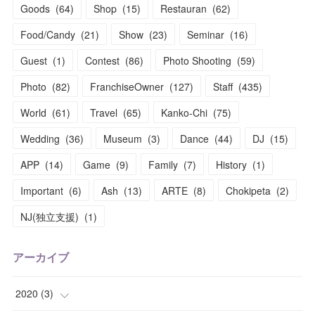
Goods
(
64
)
Shop
(
15
)
Restauran
(
62
)
Food/Candy
(
21
)
Show
(
23
)
Seminar
(
16
)
Guest
(
1
)
Contest
(
86
)
Photo Shooting
(
59
)
Photo
(
82
)
FranchiseOwner
(
127
)
Staff
(
435
)
World
(
61
)
Travel
(
65
)
Kanko-Chi
(
75
)
Wedding
(
36
)
Museum
(
3
)
Dance
(
44
)
DJ
(
15
)
APP
(
14
)
Game
(
9
)
Family
(
7
)
History
(
1
)
Important
(
6
)
Ash
(
13
)
ARTE
(
8
)
Chokipeta
(
2
)
NJ(独立支援)
(
1
)
アーカイブ
2020
(
3
)