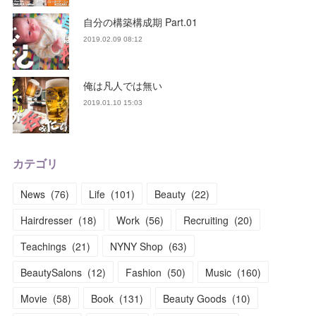
自分の構築構成期 Part.01
2019.02.09 08:12
俺は凡人では無い
2019.01.10 15:03
カテゴリ
News
(
76
)
Life
(
101
)
Beauty
(
22
)
Hairdresser
(
18
)
Work
(
56
)
Recruiting
(
20
)
Teachings
(
21
)
NYNY Shop
(
63
)
BeautySalons
(
12
)
Fashion
(
50
)
Music
(
160
)
Movie
(
58
)
Book
(
131
)
Beauty Goods
(
10
)