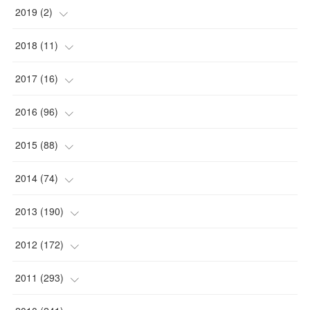
(
1
)
2019
(
2
)
(
1
)
(
1
)
2018
(
11
)
(
1
)
(
1
)
(
2
)
2017
(
16
)
(
1
)
(
1
)
2016
(
96
)
(
1
)
(
2
)
(
2
)
2015
(
88
)
(
1
)
(
1
)
(
5
)
(
4
)
2014
(
74
)
(
3
)
(
3
)
(
6
)
(
7
)
(
9
)
2013
(
190
)
(
2
)
(
1
)
(
3
)
(
6
)
(
14
)
(
17
)
2012
(
172
)
(
1
)
(
4
)
(
4
)
(
6
)
(
6
)
(
22
)
(
12
)
2011
(
293
)
(
1
)
(
5
)
(
12
)
(
1
)
(
11
)
(
8
)