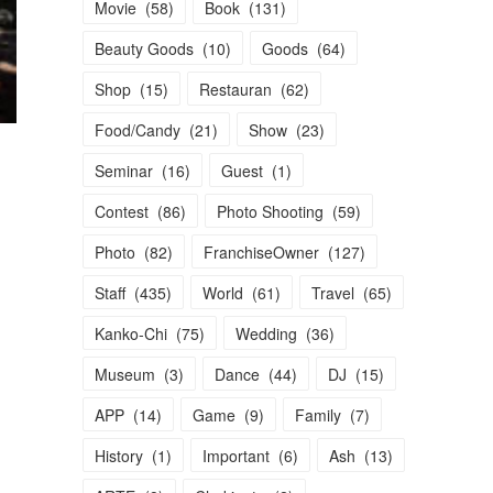
Movie
(
58
)
Book
(
131
)
Beauty Goods
(
10
)
Goods
(
64
)
Shop
(
15
)
Restauran
(
62
)
Food/Candy
(
21
)
Show
(
23
)
Seminar
(
16
)
Guest
(
1
)
Contest
(
86
)
Photo Shooting
(
59
)
Photo
(
82
)
FranchiseOwner
(
127
)
Staff
(
435
)
World
(
61
)
Travel
(
65
)
Kanko-Chi
(
75
)
Wedding
(
36
)
Museum
(
3
)
Dance
(
44
)
DJ
(
15
)
APP
(
14
)
Game
(
9
)
Family
(
7
)
History
(
1
)
Important
(
6
)
Ash
(
13
)