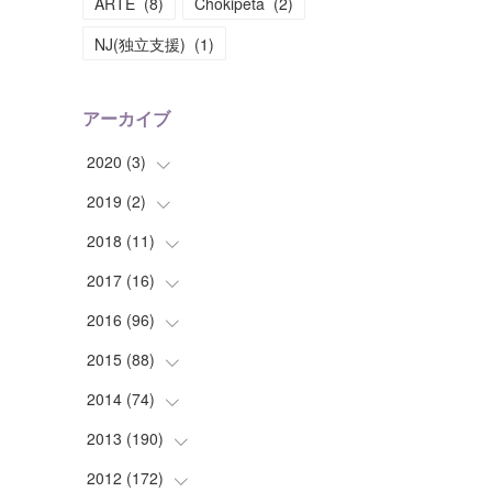
ARTE
(
8
)
Chokipeta
(
2
)
NJ(独立支援)
(
1
)
アーカイブ
2020
(
3
)
2019
(
2
(
)
1
)
(
1
)
2018
(
11
(
1
)
)
(
1
)
(
1
)
2017
(
16
(
2
)
)
(
1
)
2016
(
96
(
1
)
)
(
1
)
(
2
)
2015
(
88
(
2
)
)
(
1
)
(
1
)
(
5
)
2014
(
74
(
4
)
)
(
3
)
(
3
)
(
6
)
(
7
)
2013
(
190
(
9
)
)
(
2
)
(
1
)
(
3
)
(
6
)
(
14
)
2012
(
172
(
17
)
)