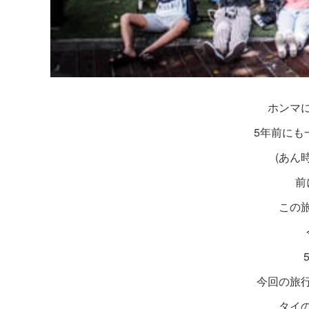
ホンマ
5年前にも
(あん
前
この
今回の旅
タイ