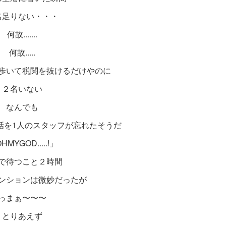
名足りない・・・
何故.......
何故.....
歩いて税関を抜けるだけやのに
２名いない
なんでも
話を1人のスタッフが忘れたそうだ
HMYGOD.....!」
で待つこと２時間
ンションは微妙だったが
っまぁ〜〜〜
とりあえず