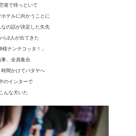
空港で待っといて
でホテルに向かうことに
んなの話が決定した矢先
から2人が出てきた
神様ナンテコッタ！」
無事、全員集合
２時間かけてパタヤへ
中のインターで
こんな犬いた