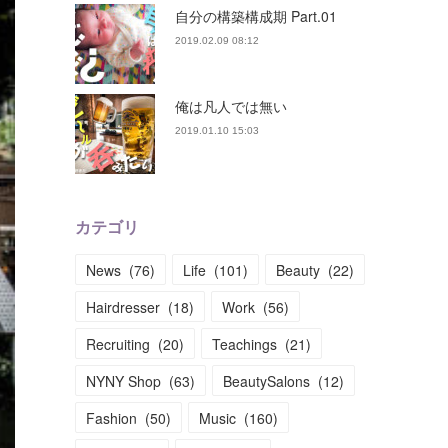
自分の構築構成期 Part.01
2019.02.09 08:12
俺は凡人では無い
2019.01.10 15:03
カテゴリ
News
(
76
)
Life
(
101
)
Beauty
(
22
)
Hairdresser
(
18
)
Work
(
56
)
Recruiting
(
20
)
Teachings
(
21
)
NYNY Shop
(
63
)
BeautySalons
(
12
)
Fashion
(
50
)
Music
(
160
)