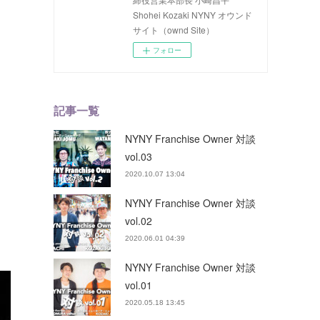
Shohei Kozaki NYNY オウンド
サイト（ownd Site）
フォロー
記事一覧
NYNY Franchise Owner 対談
vol.03
2020.10.07 13:04
NYNY Franchise Owner 対談
vol.02
2020.06.01 04:39
NYNY Franchise Owner 対談
vol.01
2020.05.18 13:45