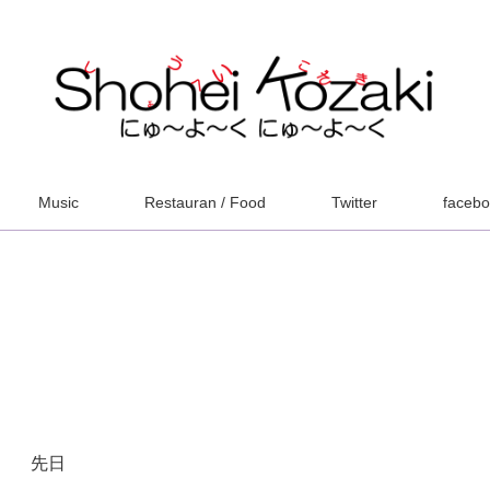
Music
Restauran / Food
Twitter
faceb
先日