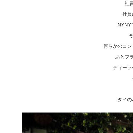
社
社員
NYN
そ
何らかのコン
あとフ
ディーラ
タイの