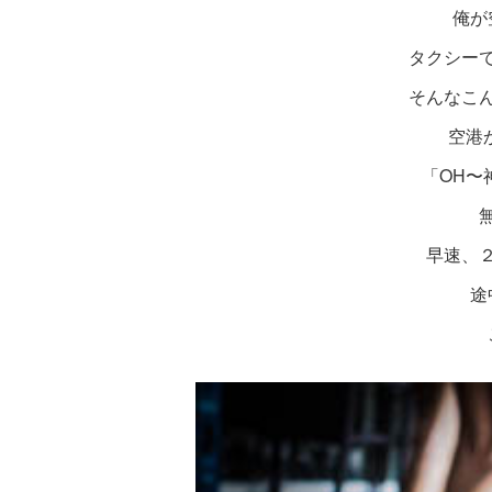
俺が
タクシー
そんなこ
空港
「OH〜
早速、
途