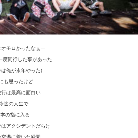
にオモロかったなぁー
一度同行した事があった
時は俺が永年やった)
にも思ったけど
旅行は最高に面白い
今迄の人生で
5本の指に入る
行はアクシデントだらけ
の空港に着いた瞬間