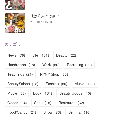
俺は凡人では無い
2019.01.10 15:03
カテゴリ
News
(
76
)
Life
(
101
)
Beauty
(
22
)
Hairdresser
(
18
)
Work
(
56
)
Recruiting
(
20
)
Teachings
(
21
)
NYNY Shop
(
63
)
BeautySalons
(
12
)
Fashion
(
50
)
Music
(
160
)
Movie
(
58
)
Book
(
131
)
Beauty Goods
(
10
)
Goods
(
64
)
Shop
(
15
)
Restauran
(
62
)
Food/Candy
(
21
)
Show
(
23
)
Seminar
(
16
)