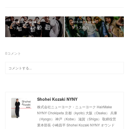
2015.06.10 02:18
2015.04.17 08:36
っま・・・まさか・・・
プラスの力
0
コメント
Shohei Kozaki NYNY
株式会社ニューヨーク・ニューヨーク HairMake
NYNY Chokipeta 京都（kyoto) 大阪（Osaka） 兵庫
（Hyogo） 神戸（Kobe） 滋賀（Shiga） 取締役営
業本部長 小崎昌平 Shohei Kozaki NYNY オウンド