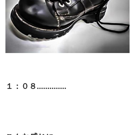
１：０８..............