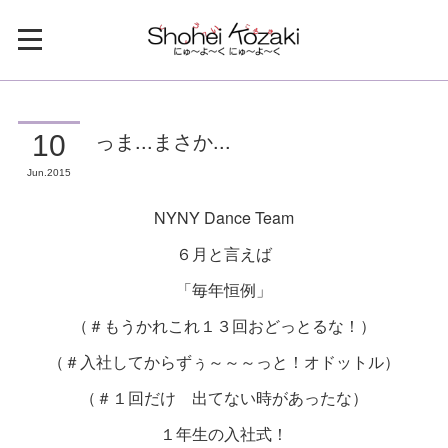
っま...まさか...
10
Jun
2015
NYNY Dance Team
６月と言えば
「毎年恒例」
（＃もうかれこれ１３回おどっとるな！）
（＃入社してからずぅ～～～っと！オドットル）
（＃１回だけ 出てない時があったな）
１年生の入社式！