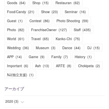
Goods
(
64
)
Shop
(
15
)
Restauran
(
62
)
Food/Candy
(
21
)
Show
(
23
)
Seminar
(
16
)
Guest
(
1
)
Contest
(
86
)
Photo Shooting
(
59
)
Photo
(
82
)
FranchiseOwner
(
127
)
Staff
(
435
)
World
(
61
)
Travel
(
65
)
Kanko-Chi
(
75
)
Wedding
(
36
)
Museum
(
3
)
Dance
(
44
)
DJ
(
15
)
APP
(
14
)
Game
(
9
)
Family
(
7
)
History
(
1
)
Important
(
6
)
Ash
(
13
)
ARTE
(
8
)
Chokipeta
(
2
)
NJ(独立支援)
(
1
)
アーカイブ
2020
(
3
)