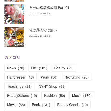
自分の構築構成期 Part.01
2019.02.09 08:12
俺は凡人では無い
2019.01.10 15:03
カテゴリ
News
(
76
)
Life
(
101
)
Beauty
(
22
)
Hairdresser
(
18
)
Work
(
56
)
Recruiting
(
20
)
Teachings
(
21
)
NYNY Shop
(
63
)
BeautySalons
(
12
)
Fashion
(
50
)
Music
(
160
)
Movie
(
58
)
Book
(
131
)
Beauty Goods
(
10
)