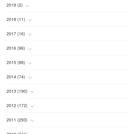
(
1
)
2019
(
2
)
(
1
)
(
1
)
2018
(
11
)
(
1
)
(
1
)
(
2
)
2017
(
16
)
(
1
)
(
1
)
2016
(
96
)
(
1
)
(
2
)
(
2
)
2015
(
88
)
(
1
)
(
1
)
(
5
)
(
4
)
2014
(
74
)
(
3
)
(
3
)
(
6
)
(
7
)
(
9
)
2013
(
190
)
(
2
)
(
1
)
(
3
)
(
6
)
(
14
)
(
17
)
2012
(
172
)
(
1
)
(
4
)
(
4
)
(
6
)
(
6
)
(
22
)
(
12
)
2011
(
293
)
(
1
)
(
5
)
(
12
)
(
1
)
(
11
)
(
8
)
(
32
)