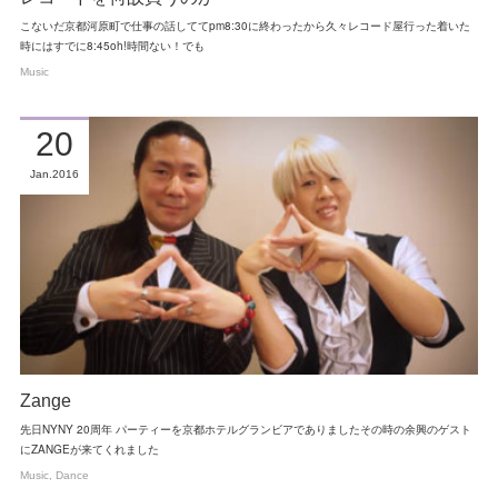
こないだ京都河原町で仕事の話しててpm8:30に終わったから久々レコード屋行った着いた
時にはすでに8:45oh!時間ない！でも
Music
20
Jan
2016
Zange
先日NYNY 20周年 パーティーを京都ホテルグランビアでありましたその時の余興のゲスト
にZANGEが来てくれました
Music
Dance