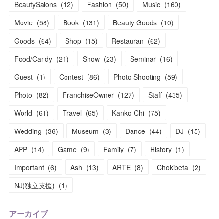
BeautySalons
(
12
)
Fashion
(
50
)
Music
(
160
)
Movie
(
58
)
Book
(
131
)
Beauty Goods
(
10
)
Goods
(
64
)
Shop
(
15
)
Restauran
(
62
)
Food/Candy
(
21
)
Show
(
23
)
Seminar
(
16
)
Guest
(
1
)
Contest
(
86
)
Photo Shooting
(
59
)
Photo
(
82
)
FranchiseOwner
(
127
)
Staff
(
435
)
World
(
61
)
Travel
(
65
)
Kanko-Chi
(
75
)
Wedding
(
36
)
Museum
(
3
)
Dance
(
44
)
DJ
(
15
)
APP
(
14
)
Game
(
9
)
Family
(
7
)
History
(
1
)
Important
(
6
)
Ash
(
13
)
ARTE
(
8
)
Chokipeta
(
2
)
NJ(独立支援)
(
1
)
アーカイブ