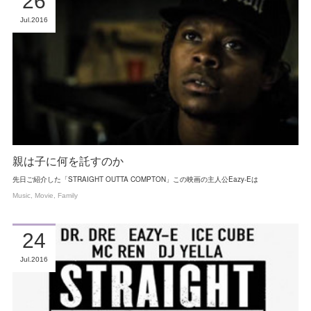
26
Jul
2016
親は子に何を託すのか
先日ご紹介した「STRAIGHT OUTTA COMPTON」この映画の主人公Eazy-Eは
Music
Movie
Family
24
Jul
2016