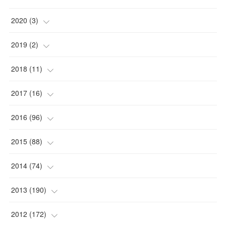
2020
(
3
)
(
1
)
2019
(
2
)
(
1
)
(
1
)
2018
(
11
)
(
1
)
(
1
)
(
2
)
2017
(
16
)
(
1
)
(
1
)
2016
(
96
)
(
1
)
(
2
)
(
2
)
2015
(
88
)
(
1
)
(
1
)
(
5
)
(
4
)
2014
(
74
)
(
3
)
(
3
)
(
6
)
(
7
)
(
9
)
2013
(
190
)
(
2
)
(
1
)
(
3
)
(
6
)
(
14
)
(
17
)
2012
(
172
)