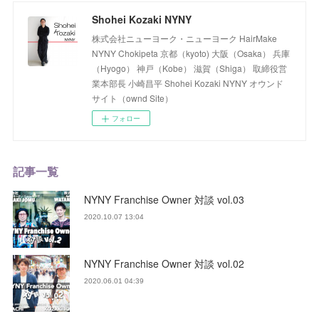
Shohei Kozaki NYNY
株式会社ニューヨーク・ニューヨーク HairMake
NYNY Chokipeta 京都（kyoto) 大阪（Osaka） 兵庫
（Hyogo） 神戸（Kobe） 滋賀（Shiga） 取締役営
業本部長 小崎昌平 Shohei Kozaki NYNY オウンド
サイト（ownd Site）
フォロー
記事一覧
NYNY Franchise Owner 対談 vol.03
2020.10.07 13:04
NYNY Franchise Owner 対談 vol.02
2020.06.01 04:39