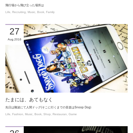
飛行場から飛び立った場所は
Life
Recruiting
Music
Book
Family
27
Aug
2016
たまには、あてもなく
先日は難波にて人間ドッグ(そこに行くまでの音楽はSnoop Dog)
Life
Fashion
Music
Book
Shop
Restauran
Game