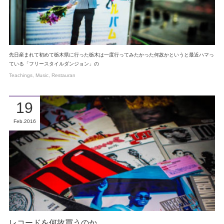
先日産まれて初めて栃木県に行った栃木は一度行ってみたかった何故かというと最近ハマっ
ている「フリースタイルダンジョン」の
Teachings
Music
Restauran
19
Feb
2016
レコードを何故買うのか