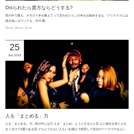
Disられたら貴方ならどうする?
世の中で最も、オモロイ本を教えてって言われたらこの本をお勧めするな「クリスマスには
焼き魚にロウソクを」中川 剛
Music
Movie
Book
25
Jun
2016
人を「まとめる」力
人を「まとめる」力...世の中には① 人を「まとめ」ようとする人と② 人に指示を仰ぐ人大
きく分けて2通りある③ どちらでもない人もいる(個人で経営して自分のペースでやる人)…